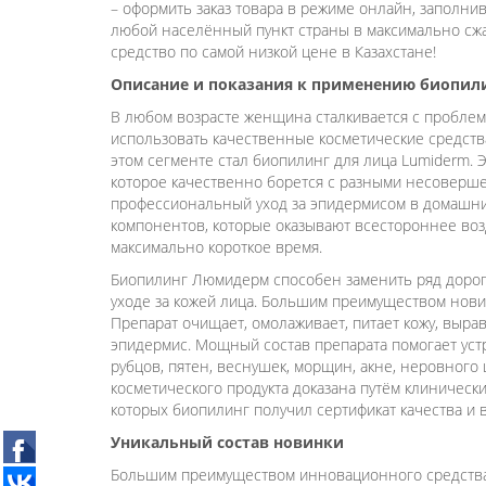
– оформить заказ товара в режиме онлайн, заполни
любой населённый пункт страны в максимально сж
средство по самой низкой цене в Казахстане!
Описание и показания к применению биопил
В любом возрасте женщина сталкивается с проблем
использовать качественные косметические средств
этом сегменте стал биопилинг для лица Lumiderm. 
которое качественно борется с разными несоверше
профессиональный уход за эпидермисом в домашних
компонентов, которые оказывают всестороннее воз
максимально короткое время.
Биопилинг Люмидерм способен заменить ряд дороги
уходе за кожей лица. Большим преимуществом нови
Препарат очищает, омолаживает, питает кожу, выр
эпидермис. Мощный состав препарата помогает устр
рубцов, пятен, веснушек, морщин, акне, неровного
косметического продукта доказана путём клиническ
которых биопилинг получил сертификат качества и 
Уникальный состав новинки
Большим преимуществом инновационного средства 