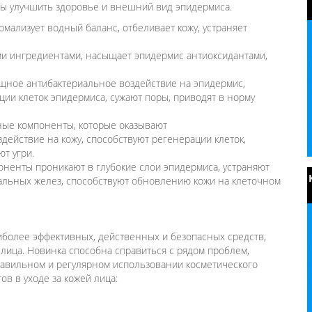
ны улучшить здоровье и внешний вид эпидермиса.
мализует водный баланс, отбеливает кожу, устраняет
ми ингредиентами, насыщает эпидермис антиоксидантами,
ощное антибактериальное воздействие на эпидермис,
ции клеток эпидермиса, сужают поры, приводят в норму
ные компоненты, которые оказывают
ействие на кожу, способствуют регенерации клеток,
ют угри.
оненты проникают в глубокие слои эпидермиса, устраняют
сальных желез, способствуют обновлению кожи на клеточном
иболее эффективных, действенных и безопасных средств,
лица. Новинка способна справиться с рядом проблем,
равильном и регулярном использовании косметического
в в уходе за кожей лица: