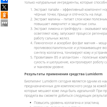
только натуральные ингредиенты, которые способ
Экстракт папайи – эффективный компонент нор
чёрные точки, прыщи и отёчность на лице.
Экстракт малины – питает слои кожи полезны
повышает иммунитет и защитные силы.
Экстракт лимона и грейпфрута – оказывают м
осветляют кожу, запускают процессе регенера
работу сальных желез.
Пикногенол и аскорбил фосфат магния – мощ
противовоспалительное и успокаивающее возд
синтезу коллагена, тонизируют кожу и устраня
Провитамин В5 и аллантоин – полезные комп
сухость и шелушение, контролируют роботу 
и тканевом уровне.
Результаты применения средства Lumiderm
Биопилинг Lumiderm сегодня является одним из на
предназначенных для комплексного ухода за кожей 
которые мешают коже лица быть идеальной! При п
продукта вы сможете добиться следующих результато
Повысить уровень коллагена и эластина;