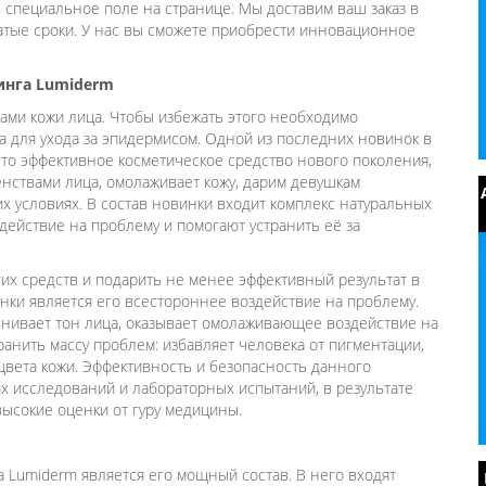
в специальное поле на странице. Мы доставим ваш заказ в
атые сроки. У нас вы сможете приобрести инновационное
инга Lumiderm
ами кожи лица. Чтобы избежать этого необходимо
а для ухода за эпидермисом. Одной из последних новинок в
Это эффективное косметическое средство нового поколения,
нствами лица, омолаживает кожу, дарим девушкам
 условиях. В состав новинки входит комплекс натуральных
действие на проблему и помогают устранить её за
х средств и подарить не менее эффективный результат в
нки является его всестороннее воздействие на проблему.
авнивает тон лица, оказывает омолаживающее воздействие на
анить массу проблем: избавляет человека от пигментации,
 цвета кожи. Эффективность и безопасность данного
их исследований и лабораторных испытаний, в результате
высокие оценки от гуру медицины.
Lumiderm является его мощный состав. В него входят