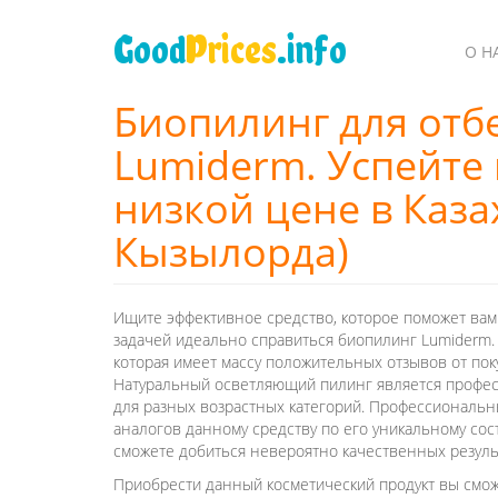
Перейти
к
Good
Prices
.info
О Н
основному
содержанию
Биопилинг для отб
Lumiderm. Успейте 
низкой цене в Казах
Кызылорда)
Ищите эффективное средство, которое поможет вам
задачей идеально справиться биопилинг Lumiderm. 
которая имеет массу положительных отзывов от пок
Натуральный осветляющий пилинг является профес
для разных возрастных категорий. Профессиональны
аналогов данному средству по его уникальному сос
сможете добиться невероятно качественных резуль
Приобрести данный косметический продукт вы сможе