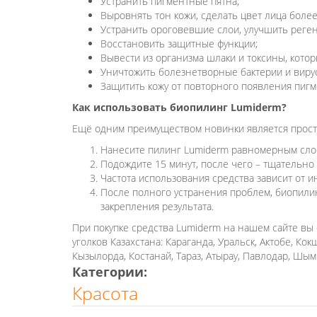
Устранить пигментные пятна;
Выровнять тон кожи, сделать цвет лица боле
Устранить ороговевшие слои, улучшить реген
Восстановить защитные функции;
Вывести из организма шлаки и токсины, кот
Уничтожить болезнетворные бактерии и виру
Защитить кожу от повторного появления пигм
Как использовать биопилинг Lumiderm?
Ещё одним преимуществом новинки является просто
Нанесите пилинг Lumiderm равномерным сло
Подождите 15 минут, после чего – тщательно 
Частота использования средства зависит от 
После полного устранения проблем, биопилин
закрепления результата.
При покупке средства Lumiderm на нашем сайте вы
уголков Казахстана: Караганда, Уральск, Актобе, Кок
Кызылорда, Костанай, Тараз, Атырау, Павлодар, Шым
Категории:
Красота