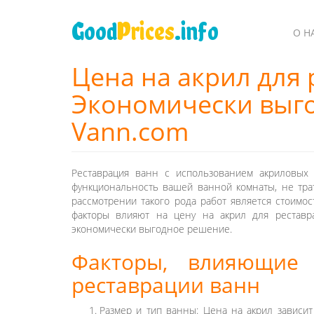
Перейти
к
Good
Prices
.info
О Н
основному
содержанию
Цена на акрил для 
Экономически выго
Vann.com
Реставрация ванн с использованием акриловых 
функциональность вашей ванной комнаты, не тра
рассмотрении такого рода работ является стоимос
факторы влияют на цену на акрил для реставр
экономически выгодное решение.
Факторы, влияющие
реставрации ванн
Размер и тип ванны: Цена на акрил зависи