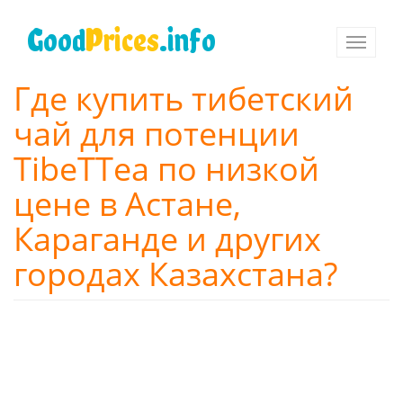
Перейти
к
Good
Prices
.info
Toggle
основному
navigati
содержанию
Где купить тибетский
чай для потенции
TibeTTea по низкой
цене в Астане,
Караганде и других
городах Казахстана?