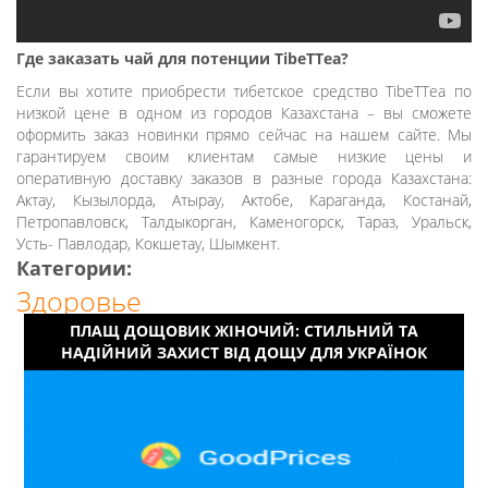
Где заказать чай для потенции TibeTTea?
Если вы хотите приобрести тибетское средство TibeTTea по
низкой цене в одном из городов Казахстана – вы сможете
оформить заказ новинки прямо сейчас на нашем сайте. Мы
гарантируем своим клиентам самые низкие цены и
оперативную доставку заказов в разные города Казахстана:
Актау, Кызылорда, Атырау, Актобе, Караганда, Костанай,
Петропавловск, Талдыкорган, Каменогорск, Тараз, Уральск,
Усть- Павлодар, Кокшетау, Шымкент.
Категории:
Здоровье
ПЛАЩ ДОЩОВИК ЖІНОЧИЙ: СТИЛЬНИЙ ТА
НАДІЙНИЙ ЗАХИСТ ВІД ДОЩУ ДЛЯ УКРАЇНОК