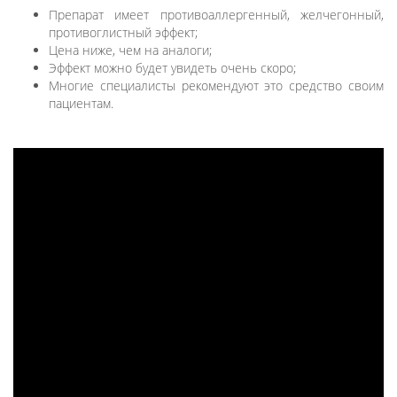
Препарат имеет противоаллергенный, желчегонный,
противоглистный эффект;
Цена ниже, чем на аналоги;
Эффект можно будет увидеть очень скоро;
Многие специалисты рекомендуют это средство своим
пациентам.