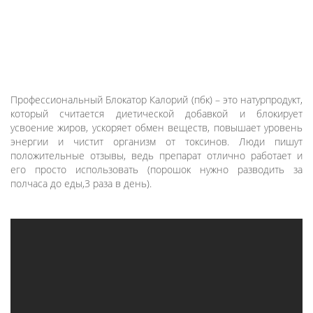
Профессиональный Блокатор Калорий (пбк) – это натурпродукт,
который считается диетической добавкой и блокирует
усвоение жиров, ускоряет обмен веществ, повышает уровень
энергии и чистит организм от токсинов. Люди пишут
положительные отзывы, ведь препарат отлично работает и
его просто использовать (порошок нужно разводить за
полчаса до еды,3 раза в день).