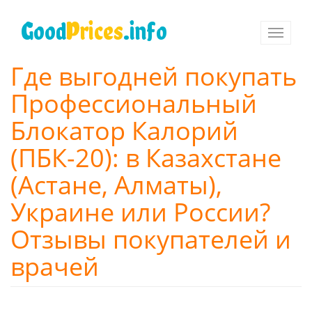
Перейти
к
Good
Prices
.info
Toggle
основному
navigati
содержанию
Где выгодней покупать
Профессиональный
Блокатор Калорий
(ПБК-20): в Казахстане
(Астане, Алматы),
Украине или России?
Отзывы покупателей и
врачей