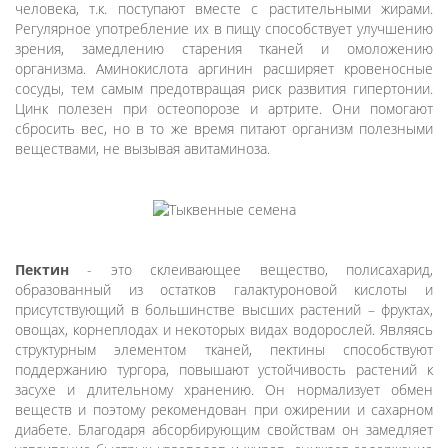
человека, т.к. поступают вместе с растительными жирами.
Регулярное употребление их в пищу способствует улучшению
зрения, замедлению старения тканей и омоложению
организма. Аминокислота аргинин расширяет кровеносные
сосуды, тем самым предотвращая риск развития гипертонии.
Цинк полезен при остеопорозе и артрите. Они помогают
сбросить вес, но в то же время питают организм полезными
веществами, не вызывая авитаминоза.
Пектин
- это склеивающее вещество, полисахарид,
образованный из остатков галактуроновой кислоты и
присутствующий в большинстве высших растений – фруктах,
овощах, корнеплодах и некоторых видах водорослей. Являясь
структурным элементом тканей, пектины способствуют
поддержанию тургора, повышают устойчивость растений к
засухе и длительному хранению. Он нормализует обмен
веществ и поэтому рекомендован при ожирении и сахарном
диабете. Благодаря абсорбирующим свойствам он замедляет