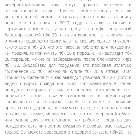
интернет-магазинах вам могут продать дешёвый и
некачественный аналог. Там вы сможете узнать есть ли
доставка почтой, можно ли заказать товар оптом за половину
цены или по акции в 2017 году, есть ли гарантии и
сертификаты качества, узнать цену на профессиональный
блокатор калорий пбк 20, есть ли комплекс в наличии, как
отличить подделку от оригинала, на сколько хватает упаковки,
какого цвета пбк 20, что это такое за таблетки для похудения,
как правильно принимать пбк 20 в порошке, как выглядит пбк
20 порошок, можно ли забеременеть после блокиратор жира
пбк 20, биодобавку для похудения, кто пробовал атлетико
гоияниенсе 20 пбк, можно ли купить пбк 20 в аптеке, какая
стоимость коктейля пбк, как выглядит упаковка пбк 20 (фото и
видео обзоры), правда или миф, что малышева в своей
передаче говорила о том, как полезно употреблять пбк,
почитаете отзывы врачей гинекологов и комментарии
специалистов и обычных людей о приеме и влиянии
препарата на здоровье, почему можно увидеть отрицательные
отзывы на форуме, убедитесь, что это не очередной обман
или развод для лохов, узнаете как работает средство для
похудения, есть ли противопоказания и вообще всю правду о
товаре. Вы можете совершенно недорого заказать пбк-20 на