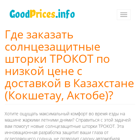
Перейти
к
Good
Prices
.info
Toggle
основному
navigati
содержанию
Где заказать
солнцезащитные
шторки ТРОКОТ по
низкой цене с
доставкой в Казахстане
(Кокшетау, Актобе)?
Хотите ощущать максимальный комфорт во время езды на
машине жаркими летними днями? Справиться с этой задачей
вам помогут новые солнцезащитные шторки ТРОКОТ. Эта
инновационная разработка защитит ваши глаза от
ослепляющего солнца, не позволит салону автомобиля