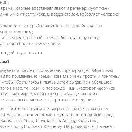
аний;
крема, которые восстанавливают и регенерируют ткани;
тличным антисептическим воздействием, избавляет человека
 компонент, который положительно воздействует на
унитет человека;
й ингредиент, который снимает болевые ощущения,
ффективно борется с инфекцией.
зам?
езультата после использования препарата Jet Balsam, вам
ей по применению крема. Правила очень просты и понятны.
(чтобы убрать грязь и пыль). Затем выдавите небольшое
 этого нанесите крем на повреждённый участок эпидермиса.
 кусочек марли, чтобы закрыть кожу. Детальней с
епарата вы ознакомитесь, прочитав инструкцию.
о и эффективного заживления ран вы сможете на нашем
а Jet Balsam в режиме онлайн и указать необходимый город
Казахстана: Актау, Талдыкорган, Атырау, Караганда,
-Каменогорск, Костанай, Кокшетау, Петропавловск, Шымкент.