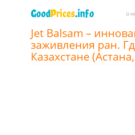
Перейти
к
Good
Prices
.info
О Н
основному
содержанию
Jet Balsam – иннов
заживления ран. Гд
Казахстане (Астана,