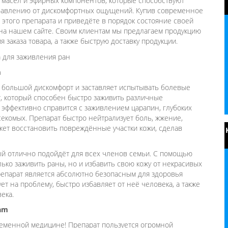
х масел и эфирных компонентов, которые способствуют
бавлению от дискомфортных ощущений. Купив современное
и этого препарата и приведёте в порядок состояние своей
 на нашем сайте. Своим клиентам мы предлагаем продукцию
 заказа товара, а также быструю доставку продукции.
m
 большой дискомфорт и заставляет испытывать болевые
т, который способен быстро заживить различные
 эффективно справится с заживлением царапин, глубоких
асекомых. Препарат быстро нейтрализует боль, жжение,
жет восстановить повреждённые участки кожи, сделав
рый отлично подойдёт для всех членов семьи. С помощью
ько заживить раны, но и избавить свою кожу от некрасивых
репарат является абсолютно безопасным для здоровья
т на проблему, быстро избавляет от неё человека, а также
ека.
am
временной медицине! Препарат пользуется огромной