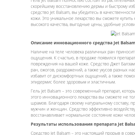
Гель Jet Balsam полностью состоит из растительны
скорейшему восстановлению дермы и быстрому из
средство Jet Balsam, вы убедитесь в качественност
кожи. Это уникальное лекарство вы сможете купить
высокого качества, выгодные цены, удобные условия
Описание инновационного средства Jet Balsa
Наличие на теле человека различных ран приносит
ощущения. К счастью, в продаже появился препара
повреждения на вашей коже. Средство Джет Балзам
ран, ожогов, раздражений, а также укусов разных н
избавит от дискомфортных ощущений, а также помо
эпидермис более здоровым и эластичным.
Гель Jet Balsam – это современный препарат, кото
этого инновационного лекарства вы сможете не тол
шрамов. Благодаря своему натуральному составу, п
мужчин и женщин. Средство эффективно воздействуе
восстанавливает нормальное состояние кожи челов
Результаты использования препарата Jet Bals
Средство Jet Balsam – это настоящий прорыв в со