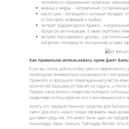
человека от образования серьёзных заболев
живица и мирра – натуральные составляющие 
масло шиа – ингредиент, который обладает о
от бактерий, инфекций и грибка;
экстракт рододендрона Адамса – натуральный
процессы регенерации, а также укрепляет имм
экстракт бальзамового дерева – растительны
избавляет человека от воспаления, а также э
Как правильно использовать крем Джет Баль
Если вы хотите добиться быстрого и эффективного р
необходимо внимательно ознакомиться с инструкци
Промойте и просушите повреждённый участок кожи 
количество бальзама Jet Balsam на ладонь, а после
Поверх нанесённого лекарства положите небольшой
правилами использования этого инновационного пр
Купить это чудодейственное средство для быстрог
сайте. Для этого нужно только оформить заказ крем
доставки средства. Это может быть один из городов 
Кызылорда, Тараз, Уральск, Павлодар, Актобе, Усть