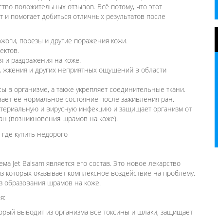
тво положительных отзывов. Всё потому, что этот
 и помогает добиться отличных результатов после
жоги, порезы и другие поражения кожи.
ектов.
 и раздражения на коже.
ли, жжения и других неприятных ощущений в области
 в организме, а также укрепляет соединительные ткани.
вает её нормальное состояние после заживления ран.
актериальную и вирусную инфекцию и защищает организм от
ан (возникновения шрамов на коже).
 Jet Balsam является его состав. Это новое лекарство
з которых оказывает комплексное воздействие на проблему.
з образования шрамов на коже.
я:
орый выводит из организма все токсины и шлаки, защищает