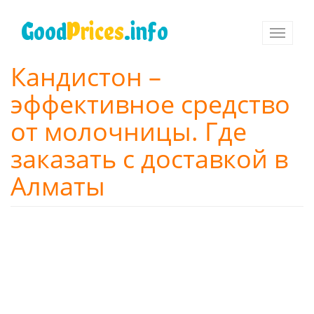
Перейти
к
Good
Prices
.info
Toggle
основному
navigati
содержанию
Кандистон –
эффективное средство
от молочницы. Где
заказать с доставкой в
Алматы