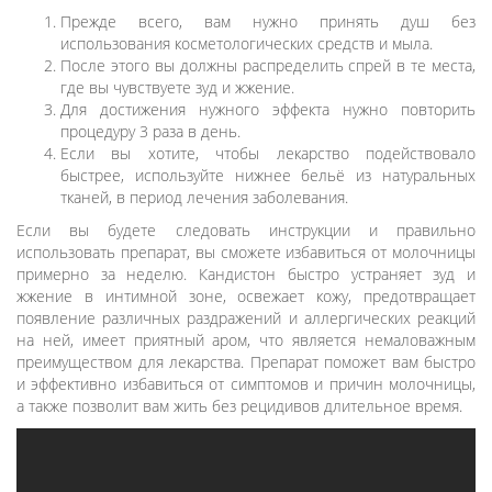
Прежде всего, вам нужно принять душ без
использования косметологических средств и мыла.
После этого вы должны распределить спрей в те места,
где вы чувствуете зуд и жжение.
Для достижения нужного эффекта нужно повторить
процедуру 3 раза в день.
Если вы хотите, чтобы лекарство подействовало
быстрее, используйте нижнее бельё из натуральных
тканей, в период лечения заболевания.
Если вы будете следовать инструкции и правильно
использовать препарат, вы сможете избавиться от молочницы
примерно за неделю. Кандистон быстро устраняет зуд и
жжение в интимной зоне, освежает кожу, предотвращает
появление различных раздражений и аллергических реакций
на ней, имеет приятный аром, что является немаловажным
преимуществом для лекарства. Препарат поможет вам быстро
и эффективно избавиться от симптомов и причин молочницы,
а также позволит вам жить без рецидивов длительное время.