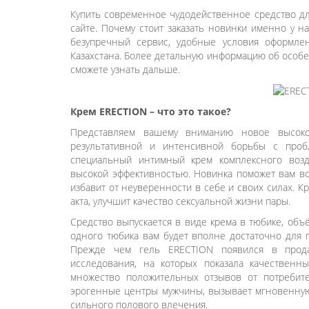
Купить современное чудодейственное средство д
сайте. Почему стоит заказать новинки именно у н
безупречный сервис, удобные условия оформлен
Казахстана. Более детальную информацию об особе
сможете узнать дальше.
Крем ERECTION – что это такое?
Представляем вашему вниманию новое высокок
результативной и интенсивной борьбы с про
специальный интимный крем комплексного возд
высокой эффективностью. Новинка поможет вам во
избавит от неуверенности в себе и своих силах. 
акта, улучшит качество сексуальной жизни пары.
Средство выпускается в виде крема в тюбике, объ
одного тюбика вам будет вполне достаточно для 
Прежде чем гель ERECTION появился в прода
исследования, на которых показала качественны
множество положительных отзывов от потребите
эрогенные центры мужчины, вызывает мгновенную 
сильного полового влечения.