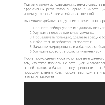
При регулярном использовании данного средства в
эффективных результатов в борьбе с импотенци
интимную жизнь более яркой и насыщенной.
Вы сможете добиться следующих положительных ре
Повысите либидо, увеличите длительность по
Улучшите половое влечение мужчины;
Нормализуете потенцию, сделаете эрекцию бо
Избавитесь от заболевания простаты;
Заживите микротрещины и избавитесь от боле
Улучшите кровоток в области интимных зон.
После прохождения курса использования данного 
том, что такое проблемы с потенцией и заболев
вашей жизни, избавит от неуверенности в се
продолжительным. Крем поможет вам получать и д
интимной близости!