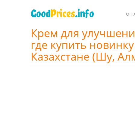
Перейти
к
Good
Prices
.info
О Н
основному
содержанию
Крем для улучшени
где купить новинку
Казахстане (Шу, Ал