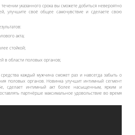
 течении указанного срока вы сможете добиться невероятно
ей, улучшите своё общее самочувствие и сделаете свою
зультатов:
лового акта;
лее стойкой;
й в области половых органов;
средства каждый мужчина сможет раз и навсегда забыть о
ания половых органов. Новинка улучшит интимный сегмент
бе, сделает интимный акт более насыщенным, ярким и
оставлять партнёрше максимальное удовольствие во время