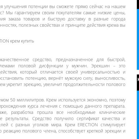
ля улучшения потенции вы сможете прямо сейчас на нашем
ас? Мы гарантируем своим покупателям самые низкие цены,
ия заказа товаров и быструю доставку в разные города
нностях, полезных свойствах и принципе действия крема вы
ачественное средство, предназначенное для быстрой,
блемами половой дисфункции у мужчин. Эрекшин – это
ействия, который отличается своей универсальностью и
сстановить потенцию, вернёт мужскую силу, выносливость,
Крем укрепит эрекцию, увеличит продолжительности полового
ёмом 50 миллилитров. Крем используется экономно, поэтому
прохождения курса лечения с помощью данного препарата.
же, разработка прошла все необходимые клинические
е результаты. Средство получило сертификат качества и
лей с разных уголков мира. Крем ERECTION стимулирует
реакцию полового члена, способствует крепкой эрекции и