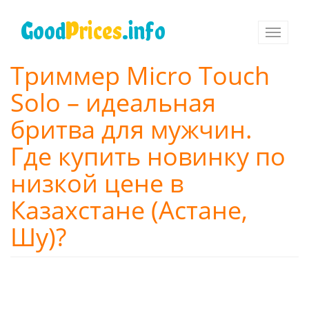
Перейти
к
Good
Prices
.info
Toggle
основному
navigati
содержанию
Триммер Micro Touch
Solo – идеальная
бритва для мужчин.
Где купить новинку по
низкой цене в
Казахстане (Астане,
Шу)?