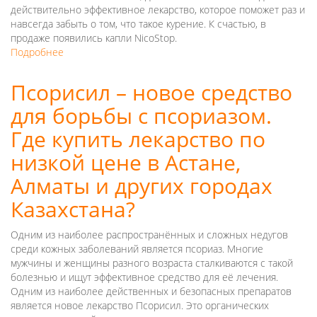
действительно эффективное лекарство, которое поможет раз и
навсегда забыть о том, что такое курение. К счастью, в
продаже появились капли NicoStop.
Подробнее
о
Капли
NicoStop
Псорисил – новое средство
–
для борьбы с псориазом.
эффективное
средство
Где купить лекарство по
от
табачной
низкой цене в Астане,
зависимости.
Алматы и других городах
Успейте
купить
Казахстана?
новинку
по
Одним из наиболее распространённых и сложных недугов
низкой
среди кожных заболеваний является псориаз. Многие
цене
мужчины и женщины разного возраста сталкиваются с такой
в
болезнью и ищут эффективное средство для её лечения.
Казахстане
Одним из наиболее действенных и безопасных препаратов
(Астане,
является новое лекарство Псорисил. Это органических
Шу)!