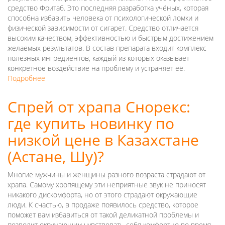
средство Фритаб. Это последняя разработка учёных, которая
(Шу,
способна избавить человека от психологической ломки и
Кокшетау)?
физической зависимости от сигарет. Средство отличается
высоким качеством, эффективностью и быстрым достижением
желаемых результатов. В состав препарата входит комплекс
полезных ингредиентов, каждый из которых оказывает
конкретное воздействие на проблему и устраняет её.
Подробнее
о
Фритаб
–
Спрей от храпа Снорекс:
новое
где купить новинку по
эффективное
средство
низкой цене в Казахстане
от
табачной
(Астане, Шу)?
зависимости.
Где
Многие мужчины и женщины разного возраста страдают от
купить
храпа. Самому хропящему эти неприятные звук не приносят
препарат
никакого дискомфорта, но от этого страдают окружающие
в
люди. К счастью, в продаже появилось средство, которое
Казахстане
поможет вам избавиться от такой деликатной проблемы и
(Тараз,
позволит окружающим чувствовать себя комфортно во время