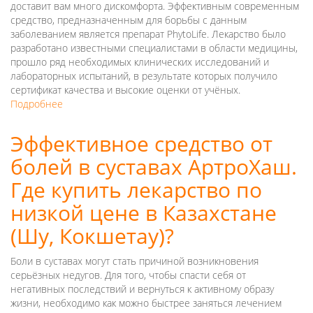
доставит вам много дискомфорта. Эффективным современным
средство, предназначенным для борьбы с данным
заболеванием является препарат PhytoLife. Лекарство было
разработано известными специалистами в области медицины,
прошло ряд необходимых клинических исследований и
лабораторных испытаний, в результате которых получило
сертификат качества и высокие оценки от учёных.
Подробнее
о
PhytoLife
–
Эффективное средство от
новое
болей в суставах АртроХаш.
эффективное
средство
Где купить лекарство по
от
гипертонии.
низкой цене в Казахстане
Успейте
(Шу, Кокшетау)?
купить
препарат
по
Боли в суставах могут стать причиной возникновения
низкой
серьёзных недугов. Для того, чтобы спасти себя от
цене
негативных последствий и вернуться к активному образу
в
жизни, необходимо как можно быстрее заняться лечением