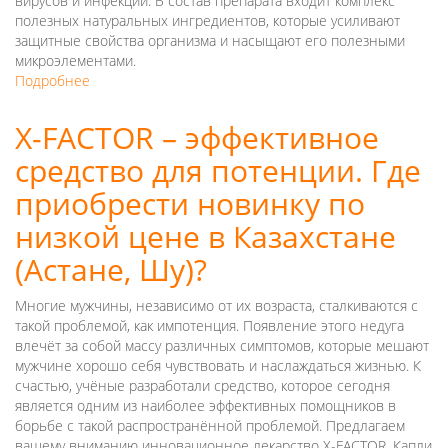
вирусов и инфекций. В состав препарата входит комплекс
других
полезных натуральных ингредиентов, которые усиливают
городах
защитные свойства организма и насыщают его полезными
Казахстана?
микроэлементами.
Подробнее
о
Immunale:
описание
X-FACTOR – эффективное
и
средство для потенции. Где
характеристики
препарата.
приобрести новинку по
Где
купить
низкой цене в Казахстане
новинку
(Астане, Шу)?
по
низкой
цене
Многие мужчины, независимо от их возраста, сталкиваются с
в
такой проблемой, как импотенция. Появление этого недуга
Казахстане
влечёт за собой массу различных симптомов, которые мешают
(Астане,
мужчине хорошо себя чувствовать и наслаждаться жизнью. К
Шу)?
счастью, учёные разработали средство, которое сегодня
является одним из наиболее эффективных помощников в
борьбе с такой распространённой проблемой. Предлагаем
вашему вниманию инновационное лекарство X-FACTOR. Капли