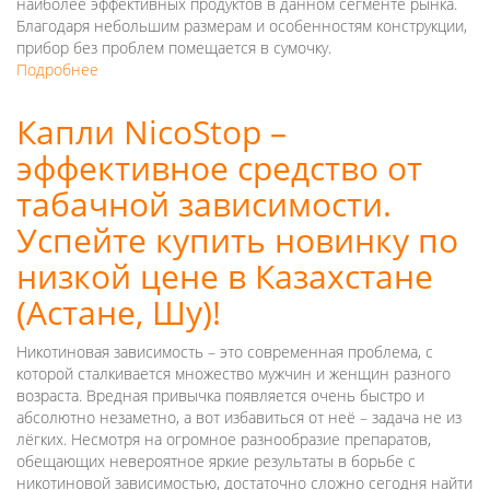
наиболее эффективных продуктов в данном сегменте рынка.
Благодаря небольшим размерам и особенностям конструкции,
прибор без проблем помещается в сумочку.
Подробнее
о
Где
заказать
Капли NicoStop –
массажер
эффективное средство от
для
лица
табачной зависимости.
и
тела
Успейте купить новинку по
3D
низкой цене в Казахстане
Massager
по
(Астане, Шу)!
низкой
цене
Никотиновая зависимость – это современная проблема, с
в
которой сталкивается множество мужчин и женщин разного
Казахстане
возраста. Вредная привычка появляется очень быстро и
(Шу,
абсолютно незаметно, а вот избавиться от неё – задача не из
Астана)?
лёгких. Несмотря на огромное разнообразие препаратов,
обещающих невероятное яркие результаты в борьбе с
никотиновой зависимостью, достаточно сложно сегодня найти