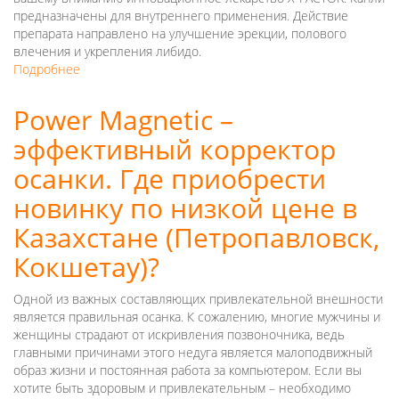
предназначены для внутреннего применения. Действие
препарата направлено на улучшение эрекции, полового
влечения и укрепления либидо.
Подробнее
о
X-
FACTOR
Power Magnetic –
–
эффективный корректор
эффективное
средство
осанки. Где приобрести
для
потенции.
новинку по низкой цене в
Где
Казахстане (Петропавловск,
приобрести
новинку
Кокшетау)?
по
низкой
Одной из важных составляющих привлекательной внешности
цене
является правильная осанка. К сожалению, многие мужчины и
в
женщины страдают от искривления позвоночника, ведь
Казахстане
главными причинами этого недуга является малоподвижный
(Астане,
образ жизни и постоянная работа за компьютером. Если вы
Шу)?
хотите быть здоровым и привлекательным – необходимо