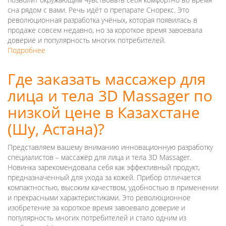
Павлодар)?
сна рядом с вами. Речь идёт о препарате Снорекс. Это
революционная разработка учёных, которая появилась в
продаже совсем недавно, но за короткое время завоевала
доверие и популярность многих потребителей.
Подробнее
о
Спрей
от
Где заказать массажер для
храпа
лица и тела 3D Massager по
Снорекс:
где
низкой цене в Казахстане
купить
новинку
(Шу, Астана)?
по
низкой
Представляем вашему вниманию инновационную разработку
цене
специалистов – массажёр для лица и тела 3D Massager.
в
Новинка зарекомендовала себя как эффективный продукт,
Казахстане
предназначенный для ухода за кожей. Прибор отличается
(Астане,
компактностью, высоким качеством, удобностью в применении
Шу)?
и прекрасными характеристиками. Это революционное
изобретение за короткое время завоевало доверие и
популярность многих потребителей и стало одним из