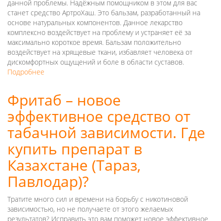
Казахстане
данной проблемы. Надёжным помощником в этом для вас
(Астане,
станет средство АртроХаш. Это бальзам, разработанный на
Шу)
основе натуральных компонентов. Данное лекарство
комплексно воздействует на проблему и устраняет её за
максимально короткое время. Бальзам положительно
воздействует на хрящевые ткани, избавляет человека от
дискомфортных ощущений и боле в области суставов.
Подробнее
о
Эффективное
средство
Фритаб – новое
от
эффективное средство от
болей
в
табачной зависимости. Где
суставах
АртроХаш.
купить препарат в
Где
Казахстане (Тараз,
купить
лекарство
Павлодар)?
по
низкой
Тратите много сил и времени на борьбу с никотиновой
цене
зависимостью, но не получаете от этого желаемых
в
результатов? Исправить это вам поможет новое эффективное
Казахстане