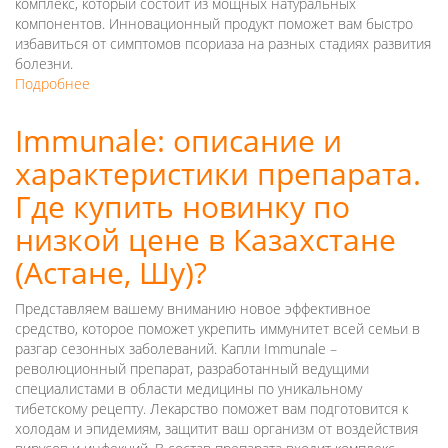
комплекс, который состоит из мощных натуральных
компонентов. Инновационный продукт поможет вам быстро
избавиться от симптомов псориаза на разных стадиях развития
болезни.
Подробнее
о
Псорисил
–
Immunale: описание и
новое
характеристики препарата.
средство
для
Где купить новинку по
борьбы
с
низкой цене в Казахстане
псориазом.
(Астане, Шу)?
Где
купить
лекарство
Представляем вашему вниманию новое эффективное
по
средство, которое поможет укрепить иммунитет всей семьи в
низкой
разгар сезонных заболеваний. Капли Immunale –
цене
революционный препарат, разработанный ведущими
в
специалистами в области медицины по уникальному
Астане,
тибетскому рецепту. Лекарство поможет вам подготовится к
Алматы
холодам и эпидемиям, защитит ваш организм от воздействия
и