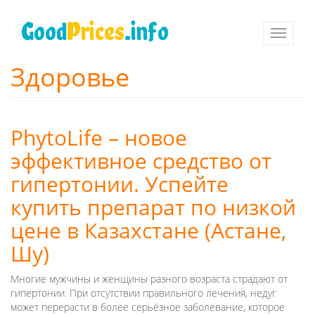
Перейти
к
Good
Prices
.info
Toggle
основному
navigati
содержанию
Здоровье
PhytoLife – новое
эффективное средство от
гипертонии. Успейте
купить препарат по низкой
цене в Казахстане (Астане,
Шу)
Многие мужчины и женщины разного возраста страдают от
гипертонии. При отсутствии правильного лечения, недуг
может перерасти в более серьёзное заболевание, которое