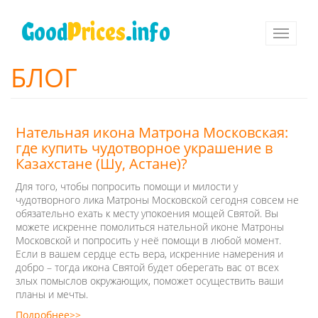
Перейти
к
Good
Prices
.info
Toggle
основному
navigati
содержанию
БЛОГ
Нательная икона Матрона Московская:
где купить чудотворное украшение в
Казахстане (Шу, Астане)?
Для того, чтобы попросить помощи и милости у
чудотворного лика Матроны Московской сегодня совсем не
обязательно ехать к месту упокоения мощей Святой. Вы
можете искренне помолиться нательной иконе Матроны
Московской и попросить у неё помощи в любой момент.
Если в вашем сердце есть вера, искренние намерения и
добро – тогда икона Святой будет оберегать вас от всех
злых помыслов окружающих, поможет осуществить ваши
планы и мечты.
Подробнее>>